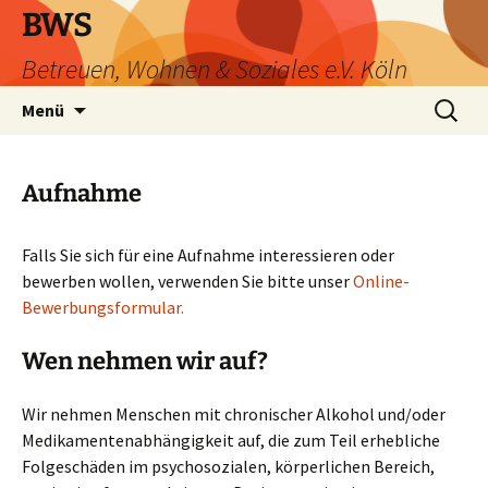
Zum
BWS
Inhalt
Betreuen, Wohnen & Soziales e.V. Köln
springen
Suchen
Menü
nach:
Aufnahme
Falls Sie sich für eine Aufnahme interessieren oder
bewerben wollen, verwenden Sie bitte unser
Online-
Bewerbungsformular.
Wen nehmen wir auf?
Wir nehmen Menschen mit chronischer Alkohol und/oder
Medikamentenabhängigkeit auf, die zum Teil erhebliche
Folgeschäden im psychosozialen, körperlichen Bereich,