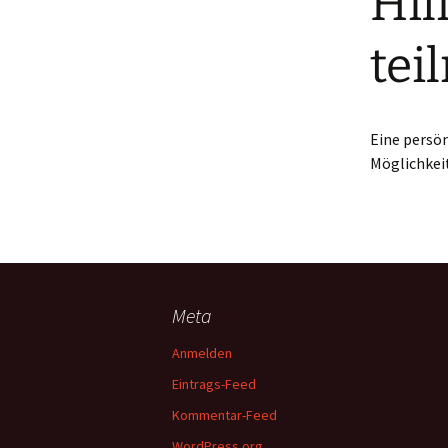
Hil
tei
Eine persön
Möglichkeit
Meta
Anmelden
Eintrags-Feed
Kommentar-Feed
WordPress.org