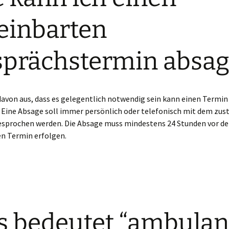
Links
Pr
me
Im
einbarten
Impressum
Te
Pr
Ko
prächstermin absag
Datenschutzerklärung
Ko
Te
Pr
Ko
Te
davon aus, dass es gelegentlich notwendig sein kann einen Termin
 Eine Absage soll immer persönlich oder telefonisch mit dem zus
esprochen werden. Die Absage muss mindestens 24 Stunden vor d
en Termin erfolgen.
 bedeutet “ambulan