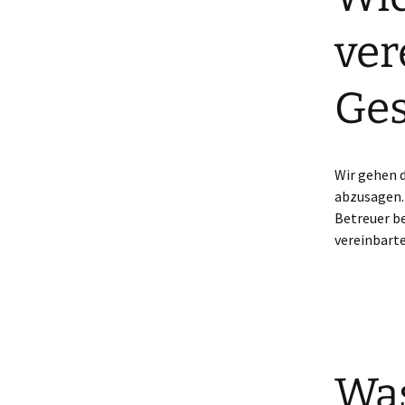
ver
Ges
Wir gehen 
abzusagen.
Betreuer b
vereinbart
Was