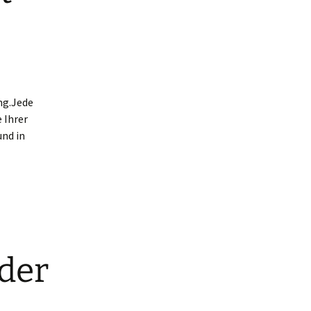
ng.Jede
 Ihrer
und in
 der